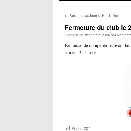
←
Résultats du tournoi Nord 10m
Fermeture du club le 
Publié le
21 décembre 2024
par
webmast
En raison de compétitions ayant lieu 
samedi 25 Janvier.
Visites:
287