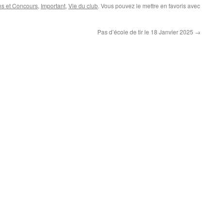
ns et Concours
,
Important
,
Vie du club
. Vous pouvez le mettre en favoris avec
Pas d’école de tir le 18 Janvier 2025
→