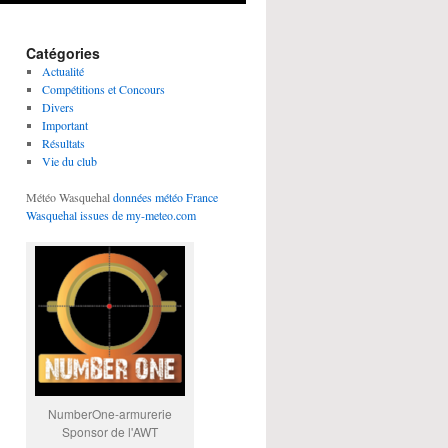
Catégories
Actualité
Compétitions et Concours
Divers
Important
Résultats
Vie du club
Météo Wasquehal
données météo France
Wasquehal issues de my-meteo.com
NumberOne-armurerie
Sponsor de l'AWT