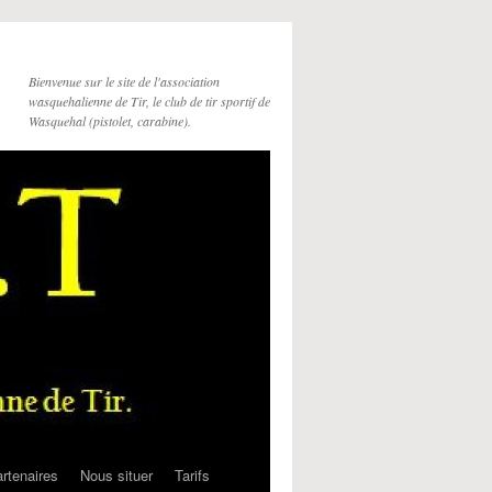
Bienvenue sur le site de l'association
wasquehalienne de Tir, le club de tir sportif de
Wasquehal (pistolet, carabine).
rtenaires
Nous situer
Tarifs