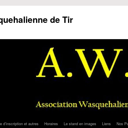
uehalienne de Tir
e d’inscription et autres
Horaires
Le stand en images
Liens
Nos Pa