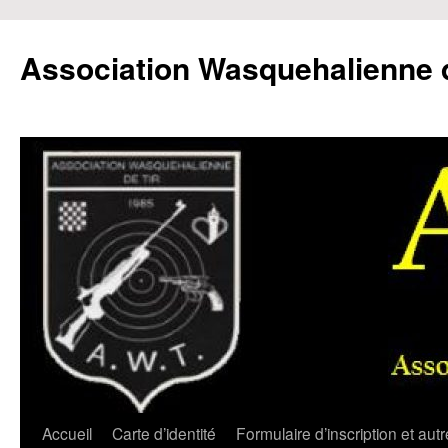
Aller
au
Association Wasquehalienne d
contenu
Accueil
Carte d’identité
Formulaire d’inscription et aut