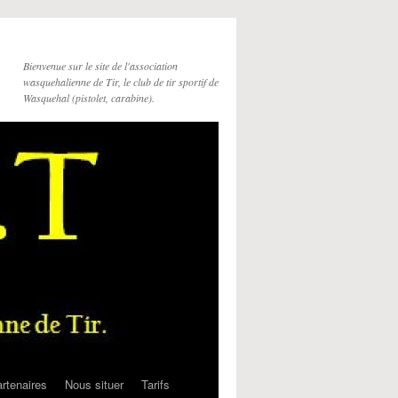
Bienvenue sur le site de l'association
wasquehalienne de Tir, le club de tir sportif de
Wasquehal (pistolet, carabine).
rtenaires
Nous situer
Tarifs