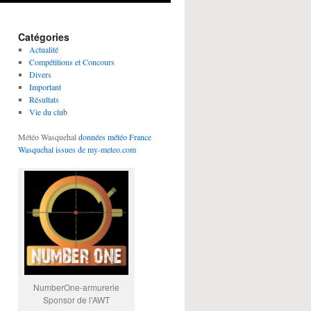
Catégories
Actualité
Compétitions et Concours
Divers
Important
Résultats
Vie du club
Météo Wasquehal
données météo France
Wasquehal issues de my-meteo.com
NumberOne-armurerie
Sponsor de l'AWT