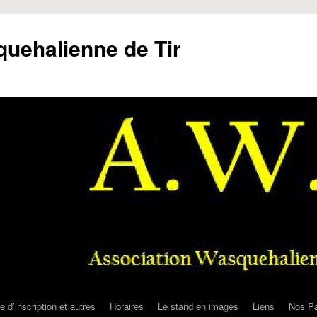
uehalienne de Tir
e d’inscription et autres
Horaires
Le stand en images
Liens
Nos Pa