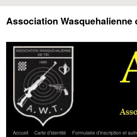
Aller
au
Association Wasquehalienne d
contenu
Accueil
Carte d’identité
Formulaire d’inscription et aut