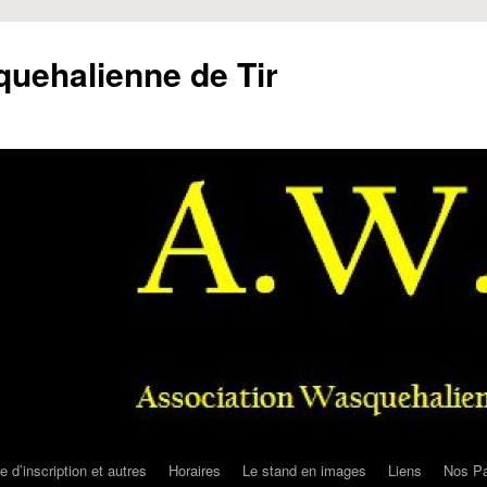
uehalienne de Tir
e d’inscription et autres
Horaires
Le stand en images
Liens
Nos Pa