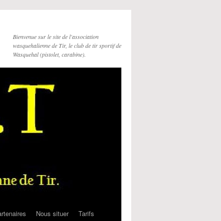
Bienvenue sur le site de l'association
wasquehalienne de Tir, le club de tir sportif de
Wasquehal (pistolet, carabine).
rtenaires
Nous situer
Tarifs