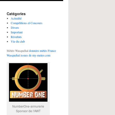
Catégories
Actualité
Compétitions et Concours
Divers
Important
Résultats
Vie du club
Météo Wasquehal
données météo France
Wasquehal issues de my-meteo.com
NumberOne-armurerie
Sponsor de l'AWT