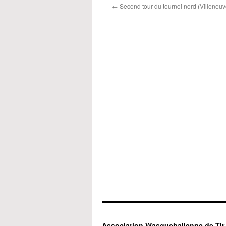
←
Second tour du tournoi nord (Villeneuv
Association Wasquehalienne de Tir