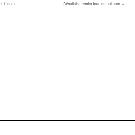
e d’ascq)
Résultats premier tour tournoi nord
→