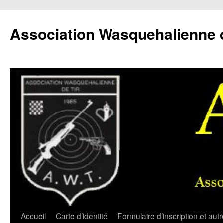
Aller
au
Association Wasquehalienne d
contenu
Accueil
Carte d’identité
Formulaire d’inscription et aut