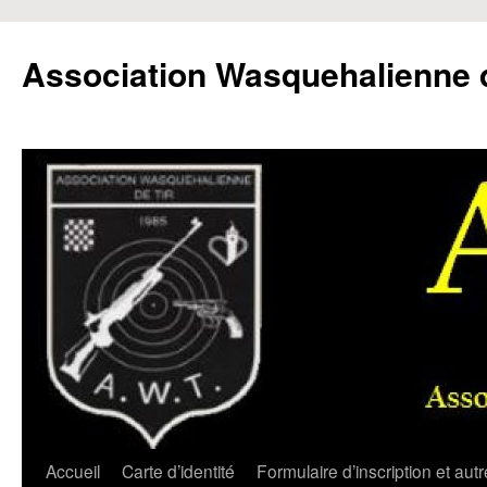
Aller
au
Association Wasquehalienne d
contenu
Accueil
Carte d’identité
Formulaire d’inscription et aut