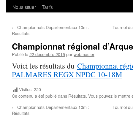
Nous situer
Tarifs
←
Championnats Départementaux 10m :
Tournoi du
Résultats
Championnat régional d’Arque
Publié le
22 décembre 2015
par
webmaster
Voici les résultats du
Championnat régi
PALMARES REGX NPDC 10-18M
Visites:
220
Ce contenu a été publié dans
Résultats
. Vous pouvez le mettre 
←
Championnats Départementaux 10m :
Tournoi du
Résultats