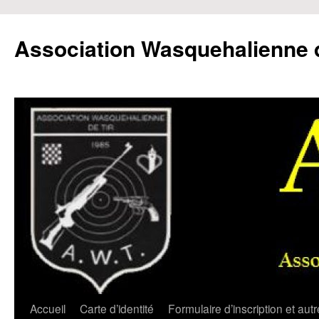
Aller
au
Association Wasquehalienne d
contenu
Accueil
Carte d’identité
Formulaire d’inscription et aut