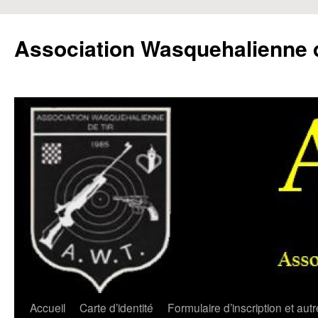
Aller
au
Association Wasquehalienne d
contenu
Accueil
Carte d’identité
Formulaire d’inscription et aut