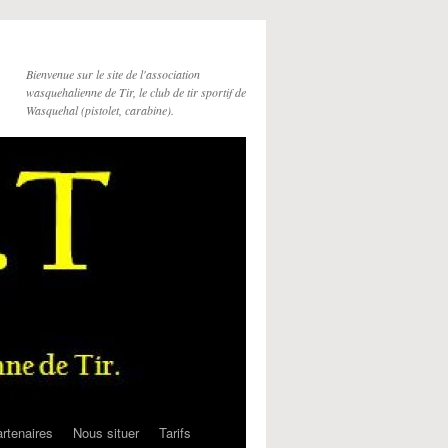
Bienvenue sur le site de l'association
wasquehalienne de Tir, le club de tir sportif de
Wasquehal (pistolet, carabine).
rtenaires
Nous situer
Tarifs