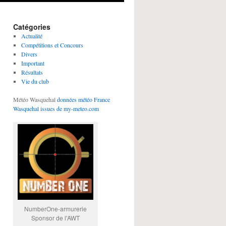
Catégories
Actualité
Compétitions et Concours
Divers
Important
Résultats
Vie du club
Météo Wasquehal
données météo France
Wasquehal issues de my-meteo.com
NumberOne-armurerie
Sponsor de l'AWT