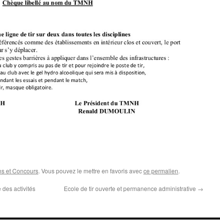
ns et Concours
. Vous pouvez le mettre en favoris avec
ce permalien
.
des activités
Ecole de tir ouverte et permanence administrative
→