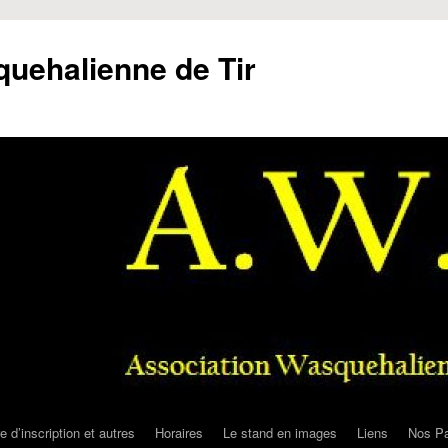
uehalienne de Tir
e d’inscription et autres
Horaires
Le stand en images
Liens
Nos Pa