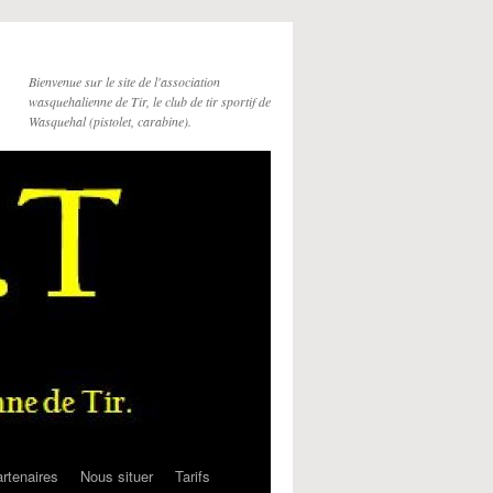
Bienvenue sur le site de l'association
wasquehalienne de Tir, le club de tir sportif de
Wasquehal (pistolet, carabine).
rtenaires
Nous situer
Tarifs