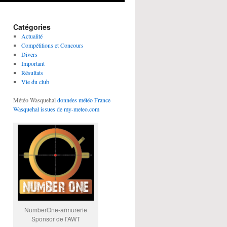
Catégories
Actualité
Compétitions et Concours
Divers
Important
Résultats
Vie du club
Météo Wasquehal
données météo France
Wasquehal issues de my-meteo.com
NumberOne-armurerie
Sponsor de l'AWT