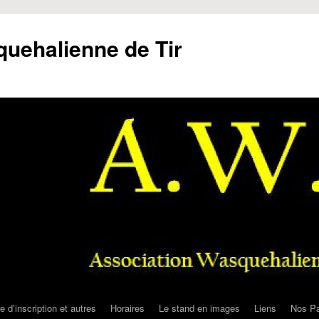
uehalienne de Tir
e d’inscription et autres
Horaires
Le stand en images
Liens
Nos Pa