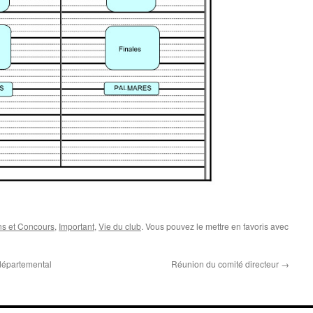
ns et Concours
,
Important
,
Vie du club
. Vous pouvez le mettre en favoris avec
départemental
Réunion du comité directeur
→