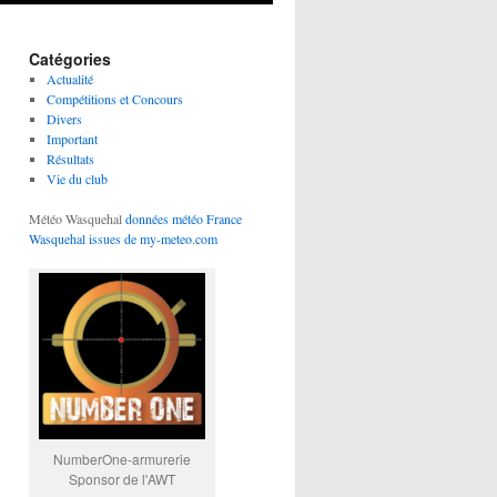
Catégories
Actualité
Compétitions et Concours
Divers
Important
Résultats
Vie du club
Météo Wasquehal
données météo France
Wasquehal issues de my-meteo.com
NumberOne-armurerie
Sponsor de l'AWT