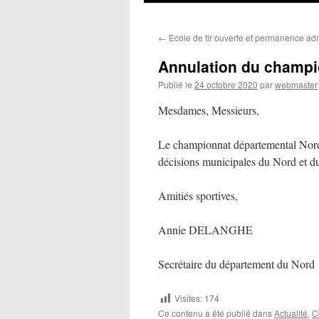
←
Ecole de tir ouverte et permanence adm
Annulation du champi
Publié le
24 octobre 2020
par
webmaster
Mesdames, Messieurs,
Le championnat départemental Nord 
décisions municipales du Nord et d
Amitiés sportives,
Annie DELANGHE
Secrétaire du département du Nord
Visites:
174
Ce contenu a été publié dans
Actualité
,
C