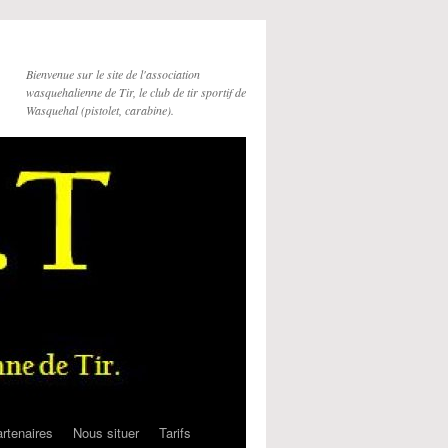
Bienvenue sur le site de l'association
wasquehalienne de Tir, le club de tir sportif de
Wasquehal (pistolet, carabine).
rtenaires
Nous situer
Tarifs