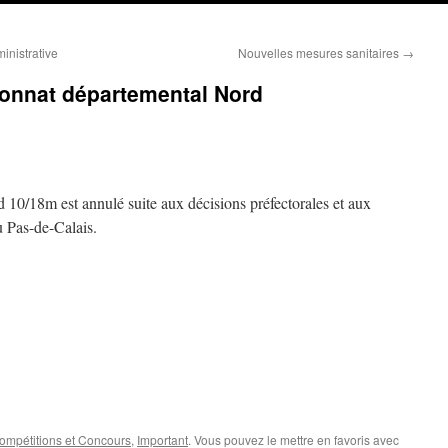
inistrative
Nouvelles mesures sanitaires
→
onnat départemental Nord
10/18m est annulé suite aux décisions préfectorales et aux
u Pas-de-Calais.
ompétitions et Concours
,
Important
. Vous pouvez le mettre en favoris avec