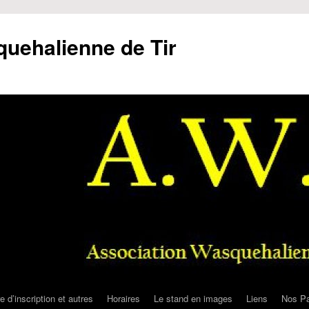
uehalienne de Tir
e d’inscription et autres
Horaires
Le stand en images
Liens
Nos Pa