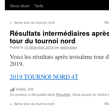
Nous situer
Tarifs
←
5eme tour du tournoi nord
Ré
Résultats intermédiaires aprè
tour du tournoi nord
Publié le
19 décembre 2018
par
webmaster
Voici les résultats après troisième tour
2019.
2019 TOURNOI NORD 4T
Visites:
205
Ce contenu a été publié dans
Résultats
. Vous pouvez le mettre 
←
5eme tour du tournoi nord
Ré