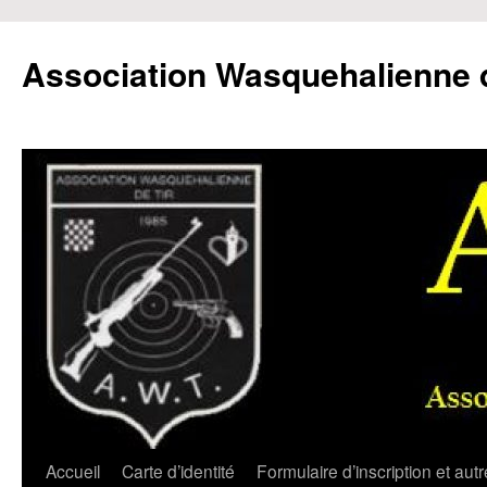
Aller
au
Association Wasquehalienne d
contenu
Accueil
Carte d’identité
Formulaire d’inscription et aut