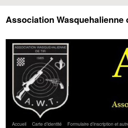
Aller
au
Association Wasquehalienne d
contenu
Accueil
Carte d’identité
Formulaire d’inscription et aut