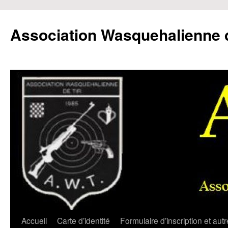
Aller
au
Association Wasquehalienne d
contenu
Accueil
Carte d’identité
Formulaire d’inscription et aut