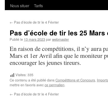
Nous situer
Tarifs
←
Pas d’école de tir le 4 Février
Pas d’école de tir les 25 Mars 
Publié le
13 mars 2023
par
webmaster
En raison de compétitions, il n’y aura pa
Mars et 1er Avril afin que le moniteur 
encourager les jeunes tireurs.
Visites:
335
Ce contenu a été publié dans
Compétitions et Concours
,
Import
mettre en favoris avec
ce permalien
.
←
Pas d’école de tir le 4 Février