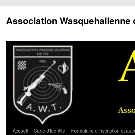
Aller
au
Association Wasquehalienne d
contenu
Accueil
Carte d’identité
Formulaire d’inscription et aut