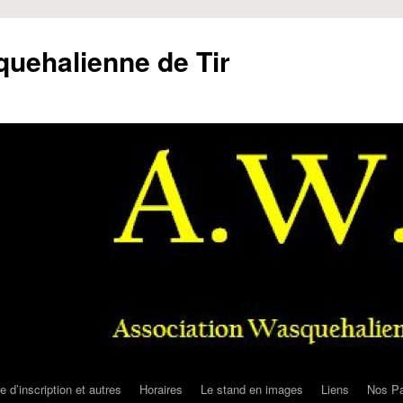
uehalienne de Tir
e d’inscription et autres
Horaires
Le stand en images
Liens
Nos Pa