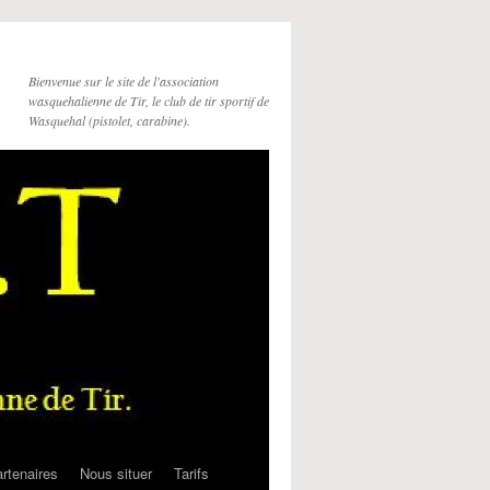
Bienvenue sur le site de l'association
wasquehalienne de Tir, le club de tir sportif de
Wasquehal (pistolet, carabine).
rtenaires
Nous situer
Tarifs