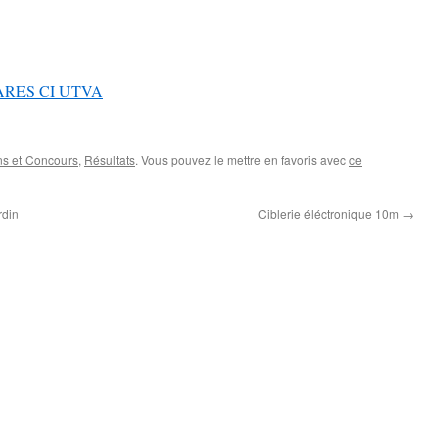
ARES CI UTVA
ns et Concours
,
Résultats
. Vous pouvez le mettre en favoris avec
ce
rdin
Ciblerie éléctronique 10m
→