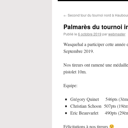
←
Second tour du tournoi nord à Haubou
Palmarès du tournoi i
Publié le
6 octobre 2019
par
webmaster
Wasquehal a participer cette année 
Septembre 2019.
Nos tireurs ont ramené une médaille
pistolet 10m.
Equipe:
Grégory Quinet 546pts (3ème 
Christian Schoon 507pts (19ème
Eric Beauvarlet 490pts (29ème
Félicitations à nos tireurs