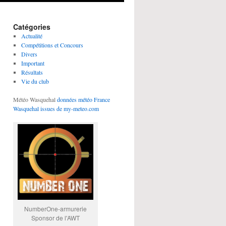
Catégories
Actualité
Compétitions et Concours
Divers
Important
Résultats
Vie du club
Météo Wasquehal
données météo France
Wasquehal issues de my-meteo.com
NumberOne-armurerie
Sponsor de l'AWT