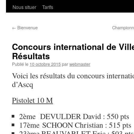
Nous situer
Tarifs
←
Bienvenue
Championna
Concours international de Vil
Résultats
Publié le
10 octobre 2015
par
webmaster
Voici les résultats du concours internat
d’Ascq
Pistolet 10 M
2ème DEVULDER David : 550 pts
17ème SCHOON Christian : 515 pts
23ème BEAUVARLET Eric : 503 pts