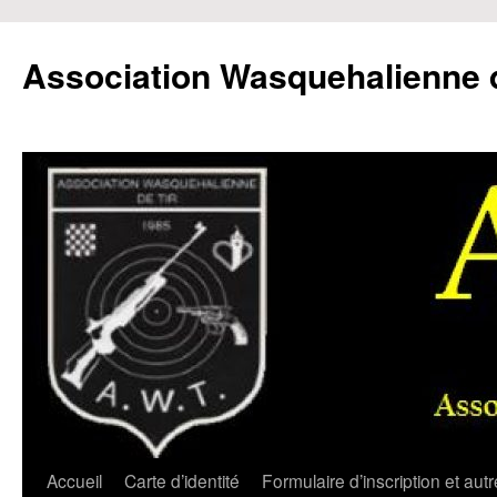
Aller
au
Association Wasquehalienne d
contenu
Accueil
Carte d’identité
Formulaire d’inscription et aut