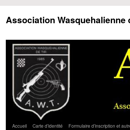
Aller
au
Association Wasquehalienne d
contenu
Accueil
Carte d’identité
Formulaire d’inscription et aut