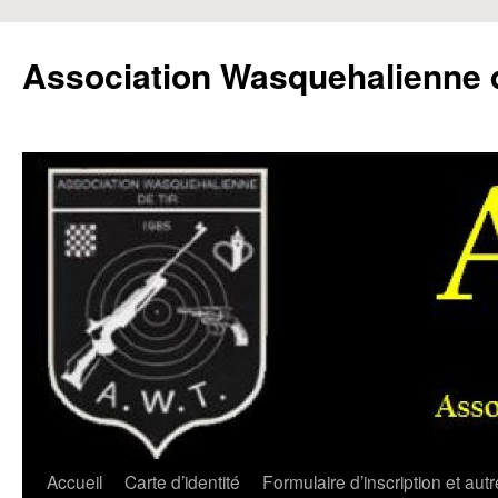
Aller
au
Association Wasquehalienne d
contenu
Accueil
Carte d’identité
Formulaire d’inscription et aut