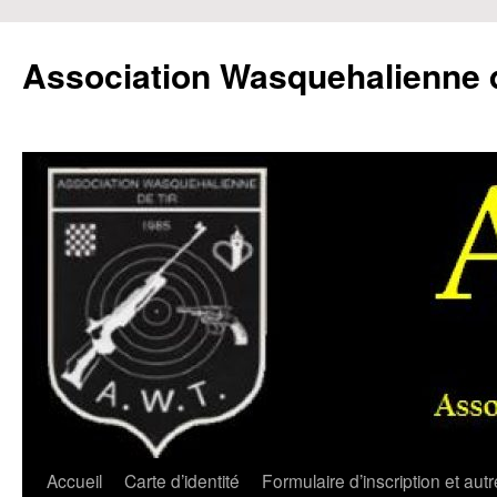
Aller
au
Association Wasquehalienne d
contenu
Accueil
Carte d’identité
Formulaire d’inscription et aut