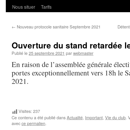
Nous situer
Tarifs
←
Nouveau protocole sanitaire Septembre 2021
Détent
Ouverture du stand retardée 
Publié le
25 septembre 2021
par
webmaster
En raison de l’assemblée générale électi
portes exceptionnellement vers 18h le
2021.
Visites:
237
Ce contenu a été publié dans
Actualité
,
Important
,
Vie du club
. 
avec
ce permalien
.