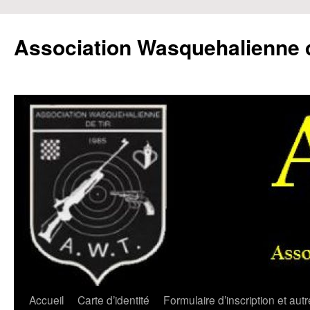
Aller
au
Association Wasquehalienne d
contenu
Accueil
Carte d’identité
Formulaire d’inscription et aut